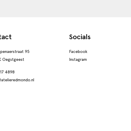
tact
Socials
penaerstraat 95
Facebook
K Oegstgeest
Instagram
517 4898
@atelieredmondo.nl