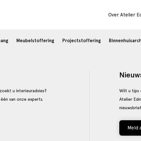
Over Atelier 
hang
Meubelstoffering
Projectstoffering
Binnenhuisarc
Nieuws
zoekt u interieuradvies?
Wilt u tips
 één van onze experts.
Atelier Ed
nieuwsbrief
Meld 