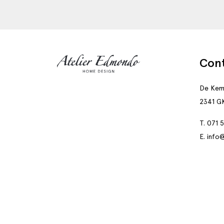
Con
De Kem
2341 G
T. 071 
E. info